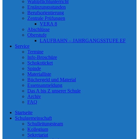
Wahlpflichtunterricht
Ergänzungsstunden
Berufsorientierung
Zentrale Prüfungen
VERA 8
Abschlüsse
Oberstufe
LAUFBAHN – JAHRGANGSSTUFE EF
Service
Termine
Info-Broschüre
Schokoticket
Spinde
Materialliste
Büchergeld und Material
Essensanmeldung
Das A bis Z unserer Schule
Archiv
FAQ
Startseite
Schulgemeinschaft
Schulleitungsteam
Kollegium
Sekretariat