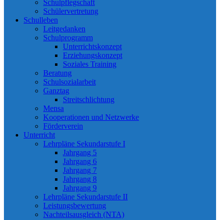
Schulpflegschaft
Schülervertretung
Schulleben
Leitgedanken
Schulprogramm
Unterrichtskonzept
Erziehungskonzept
Soziales Training
Beratung
Schulsozialarbeit
Ganztag
Streitschlichtung
Mensa
Kooperationen und Netzwerke
Förderverein
Unterricht
Lehrpläne Sekundarstufe I
Jahrgang 5
Jahrgang 6
Jahrgang 7
Jahrgang 8
Jahrgang 9
Lehrpläne Sekundarstufe II
Leistungsbewertung
Nachteilsausgleich (NTA)