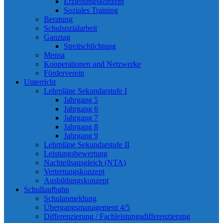
Erziehungskonzept
Soziales Training
Beratung
Schulsozialarbeit
Ganztag
Streitschlichtung
Mensa
Kooperationen und Netzwerke
Förderverein
Unterricht
Lehrpläne Sekundarstufe I
Jahrgang 5
Jahrgang 6
Jahrgang 7
Jahrgang 8
Jahrgang 9
Lehrpläne Sekundarstufe II
Leistungsbewertung
Nachteilsausgleich (NTA)
Vertretungskonzept
Ausbildungskonzept
Schullaufbahn
Schulanmeldung
Übergangsmanagement 4/5
Differenzierung / Fachleistungsdifferenzierung