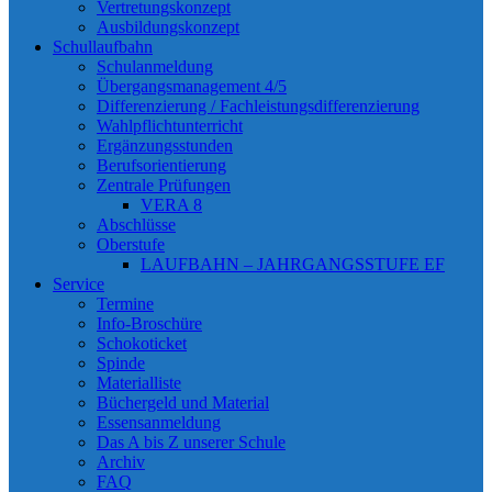
Vertretungskonzept
Ausbildungskonzept
Schullaufbahn
Schulanmeldung
Übergangsmanagement 4/5
Differenzierung / Fachleistungsdifferenzierung
Wahlpflichtunterricht
Ergänzungsstunden
Berufsorientierung
Zentrale Prüfungen
VERA 8
Abschlüsse
Oberstufe
LAUFBAHN – JAHRGANGSSTUFE EF
Service
Termine
Info-Broschüre
Schokoticket
Spinde
Materialliste
Büchergeld und Material
Essensanmeldung
Das A bis Z unserer Schule
Archiv
FAQ