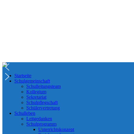
Startseite
Schulgemeinschaft
Schulleitungsteam
Kollegium
Sekretariat
Schulpflegschaft
Schülervertretung
Schulleben
Leitgedanken
Schulprogramm
Unterrichtskonzept