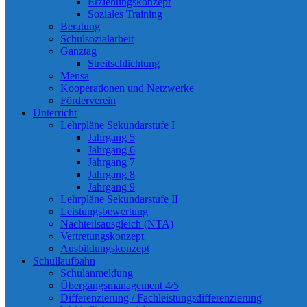
Erziehungskonzept
Soziales Training
Beratung
Schulsozialarbeit
Ganztag
Streitschlichtung
Mensa
Kooperationen und Netzwerke
Förderverein
Unterricht
Lehrpläne Sekundarstufe I
Jahrgang 5
Jahrgang 6
Jahrgang 7
Jahrgang 8
Jahrgang 9
Lehrpläne Sekundarstufe II
Leistungsbewertung
Nachteilsausgleich (NTA)
Vertretungskonzept
Ausbildungskonzept
Schullaufbahn
Schulanmeldung
Übergangsmanagement 4/5
Differenzierung / Fachleistungsdifferenzierung