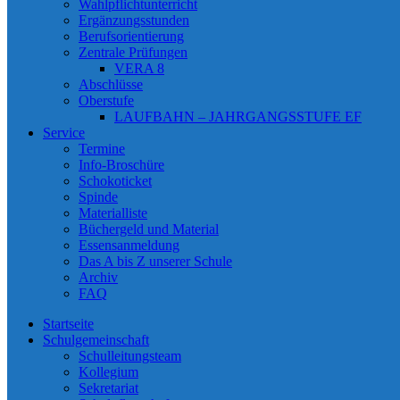
Wahlpflichtunterricht
Ergänzungsstunden
Berufsorientierung
Zentrale Prüfungen
VERA 8
Abschlüsse
Oberstufe
LAUFBAHN – JAHRGANGSSTUFE EF
Service
Termine
Info-Broschüre
Schokoticket
Spinde
Materialliste
Büchergeld und Material
Essensanmeldung
Das A bis Z unserer Schule
Archiv
FAQ
Startseite
Schulgemeinschaft
Schulleitungsteam
Kollegium
Sekretariat