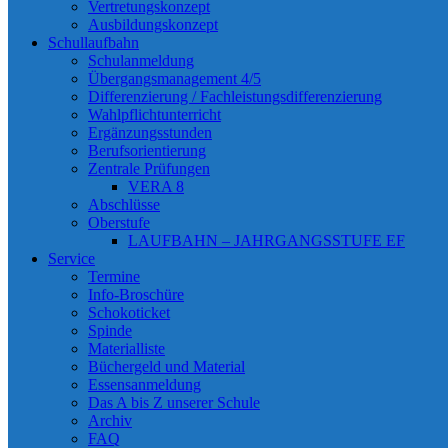
Vertretungskonzept
Ausbildungskonzept
Schullaufbahn
Schulanmeldung
Übergangsmanagement 4/5
Differenzierung / Fachleistungsdifferenzierung
Wahlpflichtunterricht
Ergänzungsstunden
Berufsorientierung
Zentrale Prüfungen
VERA 8
Abschlüsse
Oberstufe
LAUFBAHN – JAHRGANGSSTUFE EF
Service
Termine
Info-Broschüre
Schokoticket
Spinde
Materialliste
Büchergeld und Material
Essensanmeldung
Das A bis Z unserer Schule
Archiv
FAQ