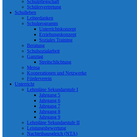
Schulpflegschaft
Schülervertretung
Schulleben
Leitgedanken
Schulprogramm
Unterrichtskonzept
Erziehungskonzept
Soziales Training
Beratung
Schulsozialarbeit
Ganztag
Streitschlichtung
Mensa
Kooperationen und Netzwerke
Förderverein
Unterricht
Lehrpläne Sekundarstufe I
Jahrgang 5
Jahrgang 6
Jahrgang 7
Jahrgang 8
Jahrgang 9
Lehrpläne Sekundarstufe II
Leistungsbewertung
Nachteilsausgleich (NTA)