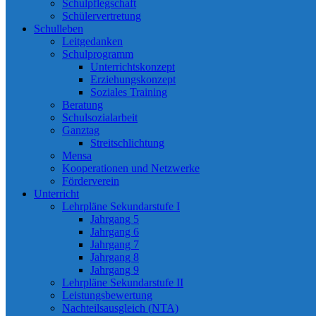
Schulpflegschaft
Schülervertretung
Schulleben
Leitgedanken
Schulprogramm
Unterrichtskonzept
Erziehungskonzept
Soziales Training
Beratung
Schulsozialarbeit
Ganztag
Streitschlichtung
Mensa
Kooperationen und Netzwerke
Förderverein
Unterricht
Lehrpläne Sekundarstufe I
Jahrgang 5
Jahrgang 6
Jahrgang 7
Jahrgang 8
Jahrgang 9
Lehrpläne Sekundarstufe II
Leistungsbewertung
Nachteilsausgleich (NTA)