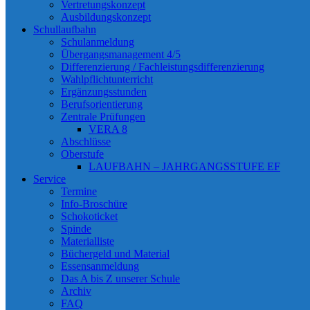
Vertretungskonzept
Ausbildungskonzept
Schullaufbahn
Schulanmeldung
Übergangsmanagement 4/5
Differenzierung / Fachleistungsdifferenzierung
Wahlpflichtunterricht
Ergänzungsstunden
Berufsorientierung
Zentrale Prüfungen
VERA 8
Abschlüsse
Oberstufe
LAUFBAHN – JAHRGANGSSTUFE EF
Service
Termine
Info-Broschüre
Schokoticket
Spinde
Materialliste
Büchergeld und Material
Essensanmeldung
Das A bis Z unserer Schule
Archiv
FAQ