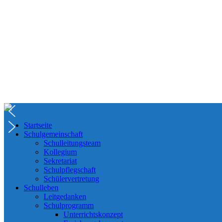
Startseite
Schulgemeinschaft
Schulleitungsteam
Kollegium
Sekretariat
Schulpflegschaft
Schülervertretung
Schulleben
Leitgedanken
Schulprogramm
Unterrichtskonzept