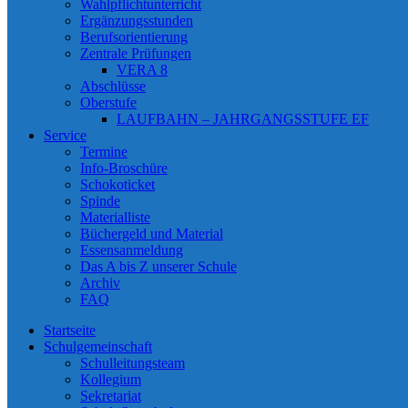
Wahlpflichtunterricht
Ergänzungsstunden
Berufsorientierung
Zentrale Prüfungen
VERA 8
Abschlüsse
Oberstufe
LAUFBAHN – JAHRGANGSSTUFE EF
Service
Termine
Info-Broschüre
Schokoticket
Spinde
Materialliste
Büchergeld und Material
Essensanmeldung
Das A bis Z unserer Schule
Archiv
FAQ
Startseite
Schulgemeinschaft
Schulleitungsteam
Kollegium
Sekretariat