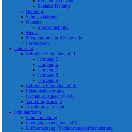
Erziehungskonzept
Soziales Training
Beratung
Schulsozialarbeit
Ganztag
Streitschlichtung
Mensa
Kooperationen und Netzwerke
Förderverein
Unterricht
Lehrpläne Sekundarstufe I
Jahrgang 5
Jahrgang 6
Jahrgang 7
Jahrgang 8
Jahrgang 9
Lehrpläne Sekundarstufe II
Leistungsbewertung
Nachteilsausgleich (NTA)
Vertretungskonzept
Ausbildungskonzept
Schullaufbahn
Schulanmeldung
Übergangsmanagement 4/5
Differenzierung / Fachleistungsdifferenzierung