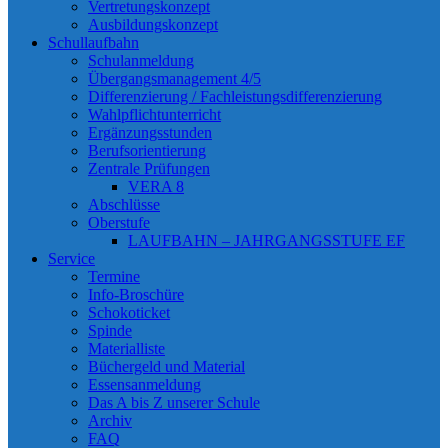
Vertretungskonzept
Ausbildungskonzept
Schullaufbahn
Schulanmeldung
Übergangsmanagement 4/5
Differenzierung / Fachleistungsdifferenzierung
Wahlpflichtunterricht
Ergänzungsstunden
Berufsorientierung
Zentrale Prüfungen
VERA 8
Abschlüsse
Oberstufe
LAUFBAHN – JAHRGANGSSTUFE EF
Service
Termine
Info-Broschüre
Schokoticket
Spinde
Materialliste
Büchergeld und Material
Essensanmeldung
Das A bis Z unserer Schule
Archiv
FAQ