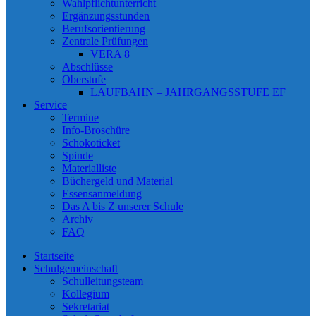
Wahlpflichtunterricht
Ergänzungsstunden
Berufsorientierung
Zentrale Prüfungen
VERA 8
Abschlüsse
Oberstufe
LAUFBAHN – JAHRGANGSSTUFE EF
Service
Termine
Info-Broschüre
Schokoticket
Spinde
Materialliste
Büchergeld und Material
Essensanmeldung
Das A bis Z unserer Schule
Archiv
FAQ
Startseite
Schulgemeinschaft
Schulleitungsteam
Kollegium
Sekretariat