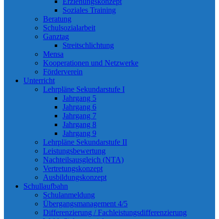
Erziehungskonzept
Soziales Training
Beratung
Schulsozialarbeit
Ganztag
Streitschlichtung
Mensa
Kooperationen und Netzwerke
Förderverein
Unterricht
Lehrpläne Sekundarstufe I
Jahrgang 5
Jahrgang 6
Jahrgang 7
Jahrgang 8
Jahrgang 9
Lehrpläne Sekundarstufe II
Leistungsbewertung
Nachteilsausgleich (NTA)
Vertretungskonzept
Ausbildungskonzept
Schullaufbahn
Schulanmeldung
Übergangsmanagement 4/5
Differenzierung / Fachleistungsdifferenzierung