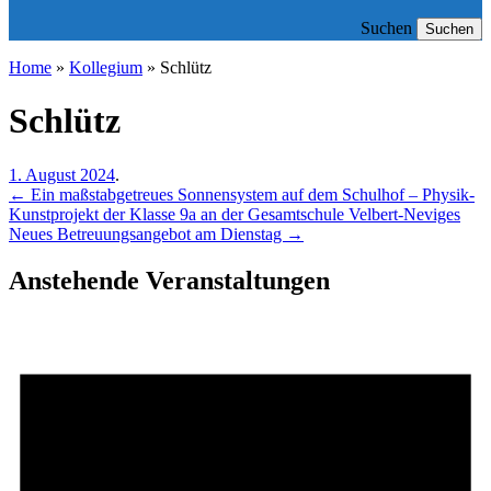
Suchen
Suchen
Home
»
Kollegium
»
Schlütz
Schlütz
1. August 2024
.
←
Ein maßstabgetreues Sonnensystem auf dem Schulhof – Physik-
Kunstprojekt der Klasse 9a an der Gesamtschule Velbert-Neviges
Neues Betreuungsangebot am Dienstag
→
Anstehende Veranstaltungen