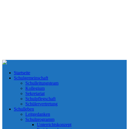
Startseite
Schulgemeinschaft
Schulleitungsteam
Kollegium
Sekretariat
Schulpflegschaft
Schülervertretung
Schulleben
Leitgedanken
Schulprogramm
Unterrichtskonzept