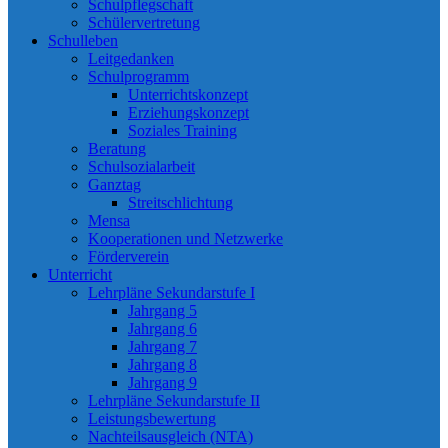
Schulpflegschaft
Schülervertretung
Schulleben
Leitgedanken
Schulprogramm
Unterrichtskonzept
Erziehungskonzept
Soziales Training
Beratung
Schulsozialarbeit
Ganztag
Streitschlichtung
Mensa
Kooperationen und Netzwerke
Förderverein
Unterricht
Lehrpläne Sekundarstufe I
Jahrgang 5
Jahrgang 6
Jahrgang 7
Jahrgang 8
Jahrgang 9
Lehrpläne Sekundarstufe II
Leistungsbewertung
Nachteilsausgleich (NTA)