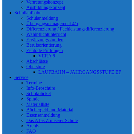
Vertretungskonzept
Ausbildungskonzept
Schullaufbahn
Schulanmeldung
Übergangsmanagement 4/5
Differenzierung / Fachleistungsdifferenzierung
Wahlpflichtunterricht
Ergänzungsstunden
Berufsorientierung
Zentrale Prüfungen
VERA 8
Abschlüsse
Oberstufe
LAUFBAHN – JAHRGANGSSTUFE EF
Service
Termine
Info-Broschüre
Schokoticket
Spinde
Materialliste
Büchergeld und Material
Essensanmeldung
Das A bis Z unserer Schule
Archiv
FAQ