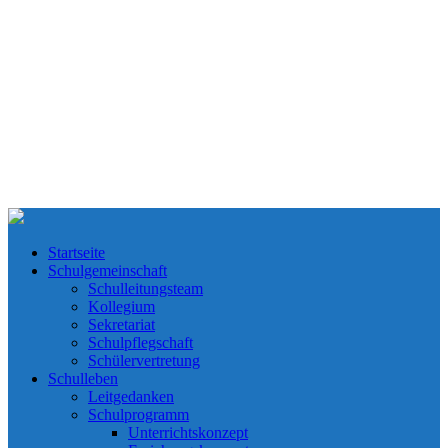
Startseite
Schulgemeinschaft
Schulleitungsteam
Kollegium
Sekretariat
Schulpflegschaft
Schülervertretung
Schulleben
Leitgedanken
Schulprogramm
Unterrichtskonzept