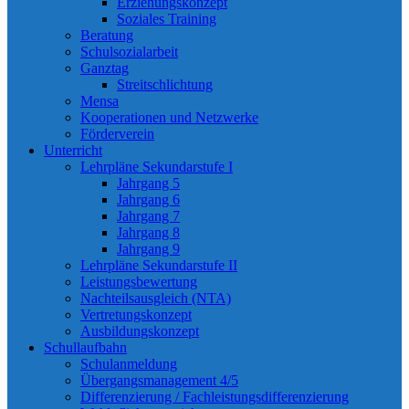
Erziehungskonzept
Soziales Training
Beratung
Schulsozialarbeit
Ganztag
Streitschlichtung
Mensa
Kooperationen und Netzwerke
Förderverein
Unterricht
Lehrpläne Sekundarstufe I
Jahrgang 5
Jahrgang 6
Jahrgang 7
Jahrgang 8
Jahrgang 9
Lehrpläne Sekundarstufe II
Leistungsbewertung
Nachteilsausgleich (NTA)
Vertretungskonzept
Ausbildungskonzept
Schullaufbahn
Schulanmeldung
Übergangsmanagement 4/5
Differenzierung / Fachleistungsdifferenzierung