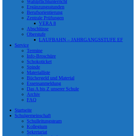
Wahlpflichtunterricht
Ergänzungsstunden
Berufsorientierung
Zentrale Prüfungen
VERA 8
Abschlüsse
Oberstufe
LAUFBAHN – JAHRGANGSSTUFE EF
Service
Termine
Info-Broschüre
Schokoticket
Spinde
Materialliste
Büchergeld und Material
Essensanmeldung
Das A bis Z unserer Schule
Archiv
FAQ
Startseite
Schulgemeinschaft
Schulleitungsteam
Kollegium
Sekretariat