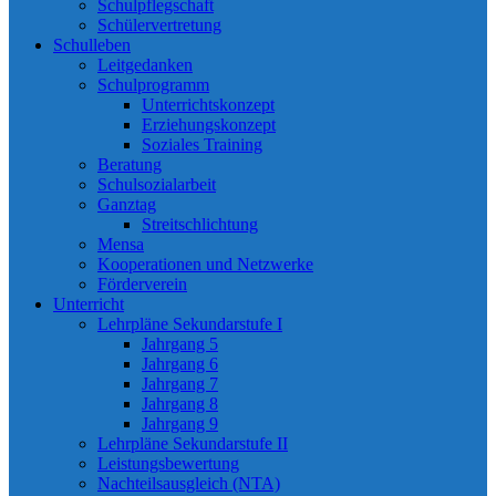
Schulpflegschaft
Schülervertretung
Schulleben
Leitgedanken
Schulprogramm
Unterrichtskonzept
Erziehungskonzept
Soziales Training
Beratung
Schulsozialarbeit
Ganztag
Streitschlichtung
Mensa
Kooperationen und Netzwerke
Förderverein
Unterricht
Lehrpläne Sekundarstufe I
Jahrgang 5
Jahrgang 6
Jahrgang 7
Jahrgang 8
Jahrgang 9
Lehrpläne Sekundarstufe II
Leistungsbewertung
Nachteilsausgleich (NTA)