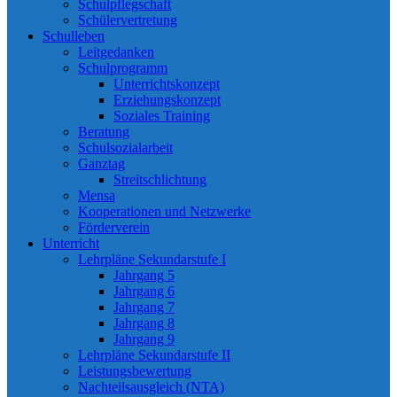
Schulpflegschaft
Schülervertretung
Schulleben
Leitgedanken
Schulprogramm
Unterrichtskonzept
Erziehungskonzept
Soziales Training
Beratung
Schulsozialarbeit
Ganztag
Streitschlichtung
Mensa
Kooperationen und Netzwerke
Förderverein
Unterricht
Lehrpläne Sekundarstufe I
Jahrgang 5
Jahrgang 6
Jahrgang 7
Jahrgang 8
Jahrgang 9
Lehrpläne Sekundarstufe II
Leistungsbewertung
Nachteilsausgleich (NTA)