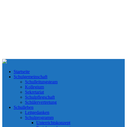
Startseite
Schulgemeinschaft
Schulleitungsteam
Kollegium
Sekretariat
Schulpflegschaft
Schülervertretung
Schulleben
Leitgedanken
Schulprogramm
Unterrichtskonzept