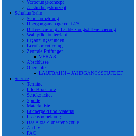
Vertretungskonzept
Ausbildungskonzept
Schullaufbahn
Schulanmeldung
Übergangsmanagement 4/5
Differenzierung / Fachleistungsdifferenzierung
Wahlpflichtunterricht
Ergänzungsstunden
Berufsorientierung
Zentrale Prüfungen
VERA 8
Abschlüsse
Oberstufe
LAUFBAHN – JAHRGANGSSTUFE EF
Service
Termine
Info-Broschüre
Schokoticket
Spinde
Materialliste
Büchergeld und Material
Essensanmeldung
Das A bis Z unserer Schule
Archiv
FAQ