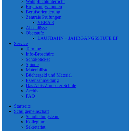
Wahlpflichtunterricht
Ergänzungsstunden
Berufsorientierung
Zentrale Prüfungen
VERA 8
Abschlüsse
Oberstufe
LAUFBAHN – JAHRGANGSSTUFE EF
Service
Termine
Info-Broschüre
Schokoticket
Spinde
Materialliste
Büchergeld und Material
Essensanmeldung
Das A bis Z unserer Schule
Archiv
FAQ
Startseite
Schulgemeinschaft
Schulleitungsteam
Kollegium
Sekretariat