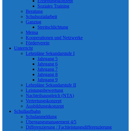
Erziehungskonzept
Soziales Training
Beratung
Schulsozialarbeit
Ganztag
Streitschlichtung
Mensa
Kooperationen und Netzwerke
Förderverein
Unterricht
Lehrpläne Sekundarstufe I
Jahrgang 5
Jahrgang 6
Jahrgang 7
Jahrgang 8
Jahrgang 9
Lehrpläne Sekundarstufe II
Leistungsbewertung
Nachteilsausgleich (NTA)
Vertretungskonzept
Ausbildungskonzept
Schullaufbahn
Schulanmeldung
Übergangsmanagement 4/5
Differenzierung / Fachleistungsdifferenzierung