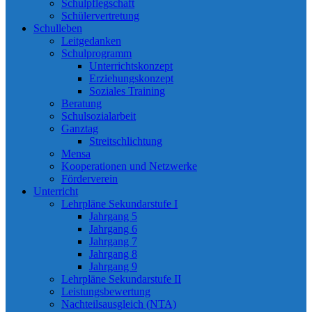
Schulpflegschaft
Schülervertretung
Schulleben
Leitgedanken
Schulprogramm
Unterrichtskonzept
Erziehungskonzept
Soziales Training
Beratung
Schulsozialarbeit
Ganztag
Streitschlichtung
Mensa
Kooperationen und Netzwerke
Förderverein
Unterricht
Lehrpläne Sekundarstufe I
Jahrgang 5
Jahrgang 6
Jahrgang 7
Jahrgang 8
Jahrgang 9
Lehrpläne Sekundarstufe II
Leistungsbewertung
Nachteilsausgleich (NTA)