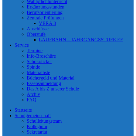
Wahlpflichtunterricht
Ergänzungsstunden
Berufsorientierung
Zentrale Prüfungen
VERA 8
Abschlüsse
Oberstufe
LAUFBAHN – JAHRGANGSSTUFE EF
Service
Termine
Info-Broschüre
Schokoticket
Spinde
Materialliste
Büchergeld und Material
Essensanmeldung
Das A bis Z unserer Schule
Archiv
FAQ
Startseite
Schulgemeinschaft
Schulleitungsteam
Kollegium
Sekretariat