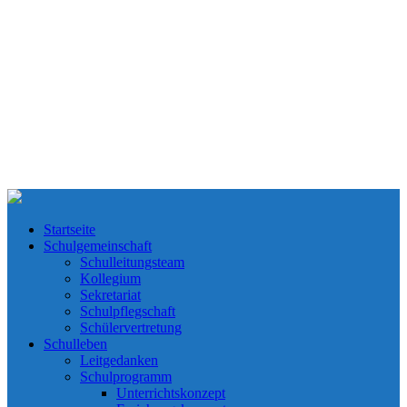
Startseite
Schulgemeinschaft
Schulleitungsteam
Kollegium
Sekretariat
Schulpflegschaft
Schülervertretung
Schulleben
Leitgedanken
Schulprogramm
Unterrichtskonzept