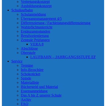
Vertretungskonzept
Ausbildungskonzept
Schullaufbahn
Schulanmeldung
Übergangsmanagement 4/5
Differenzierung / Fachleistungsdifferenzierung
Wahlpflichtunterricht
Ergänzungsstunden
Berufsorientierung
Zentrale Prüfungen
VERA 8
Abschlüsse
Oberstufe
LAUFBAHN – JAHRGANGSSTUFE EF
Service
Termine
Info-Broschüre
Schokoticket
Spinde
Materialliste
Büchergeld und Material
Essensanmeldung
Das A bis Z unserer Schule
Archiv
FAQ