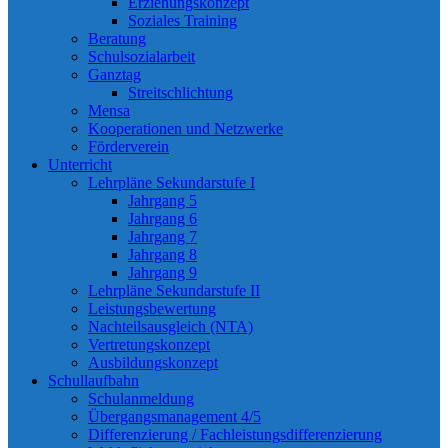
Erziehungskonzept
Soziales Training
Beratung
Schulsozialarbeit
Ganztag
Streitschlichtung
Mensa
Kooperationen und Netzwerke
Förderverein
Unterricht
Lehrpläne Sekundarstufe I
Jahrgang 5
Jahrgang 6
Jahrgang 7
Jahrgang 8
Jahrgang 9
Lehrpläne Sekundarstufe II
Leistungsbewertung
Nachteilsausgleich (NTA)
Vertretungskonzept
Ausbildungskonzept
Schullaufbahn
Schulanmeldung
Übergangsmanagement 4/5
Differenzierung / Fachleistungsdifferenzierung