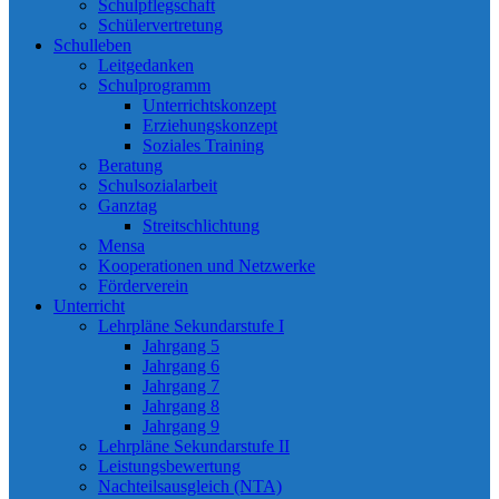
Schulpflegschaft
Schülervertretung
Schulleben
Leitgedanken
Schulprogramm
Unterrichtskonzept
Erziehungskonzept
Soziales Training
Beratung
Schulsozialarbeit
Ganztag
Streitschlichtung
Mensa
Kooperationen und Netzwerke
Förderverein
Unterricht
Lehrpläne Sekundarstufe I
Jahrgang 5
Jahrgang 6
Jahrgang 7
Jahrgang 8
Jahrgang 9
Lehrpläne Sekundarstufe II
Leistungsbewertung
Nachteilsausgleich (NTA)