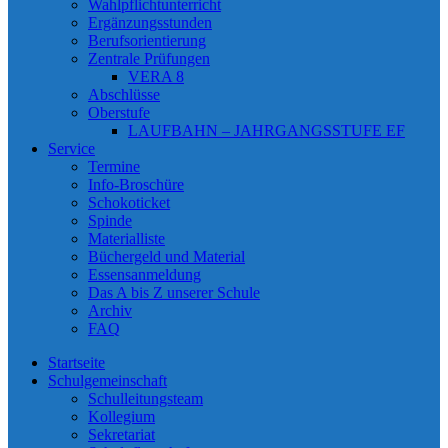
Wahlpflichtunterricht
Ergänzungsstunden
Berufsorientierung
Zentrale Prüfungen
VERA 8
Abschlüsse
Oberstufe
LAUFBAHN – JAHRGANGSSTUFE EF
Service
Termine
Info-Broschüre
Schokoticket
Spinde
Materialliste
Büchergeld und Material
Essensanmeldung
Das A bis Z unserer Schule
Archiv
FAQ
Startseite
Schulgemeinschaft
Schulleitungsteam
Kollegium
Sekretariat