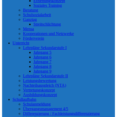
Erziehungskonzept
Soziales Training
Beratung
Schulsozialarbeit
Ganztag
Streitschlichtung
Mensa
Kooperationen und Netzwerke
Förderverein
Unterricht
Lehrpläne Sekundarstufe I
Jahrgang 5
Jahrgang 6
Jahrgang 7
Jahrgang 8
Jahrgang 9
Lehrpläne Sekundarstufe II
Leistungsbewertung
Nachteilsausgleich (NTA)
Vertretungskonzept
Ausbildungskonzept
Schullaufbahn
Schulanmeldung
Übergangsmanagement 4/5
Differenzierung / Fachleistungsdifferenzierung