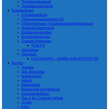
Vertretungskonzept
Ausbildungskonzept
Schullaufbahn
Schulanmeldung
Übergangsmanagement 4/5
Differenzierung / Fachleistungsdifferenzierung
Wahlpflichtunterricht
Ergänzungsstunden
Berufsorientierung
Zentrale Prüfungen
VERA 8
Abschlüsse
Oberstufe
LAUFBAHN – JAHRGANGSSTUFE EF
Service
Termine
Info-Broschüre
Schokoticket
Spinde
Materialliste
Büchergeld und Material
Essensanmeldung
Das A bis Z unserer Schule
Archiv
FAQ