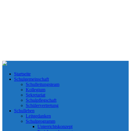
Startseite
Schulgemeinschaft
Schulleitungsteam
Kollegium
Sekretariat
Schulpflegschaft
Schülervertretung
Schulleben
Leitgedanken
Schulprogramm
Unterrichtskonzept