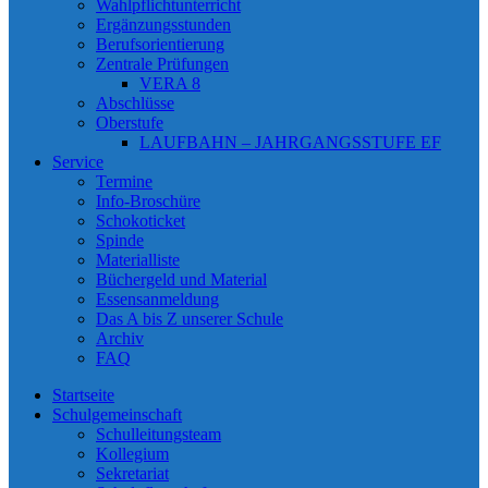
Wahlpflichtunterricht
Ergänzungsstunden
Berufsorientierung
Zentrale Prüfungen
VERA 8
Abschlüsse
Oberstufe
LAUFBAHN – JAHRGANGSSTUFE EF
Service
Termine
Info-Broschüre
Schokoticket
Spinde
Materialliste
Büchergeld und Material
Essensanmeldung
Das A bis Z unserer Schule
Archiv
FAQ
Startseite
Schulgemeinschaft
Schulleitungsteam
Kollegium
Sekretariat