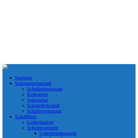
Startseite
Schulgemeinschaft
Schulleitungsteam
Kollegium
Sekretariat
Schulpflegschaft
Schülervertretung
Schulleben
Leitgedanken
Schulprogramm
Unterrichtskonzept