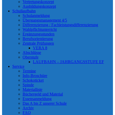
Vertretungskonzept
Ausbildungskonzept
Schullaufbahn
Schulanmeldung
Übergangsmanagement 4/5
Differenzierung / Fachleistungsdifferenzierung
Wahlpflichtunterricht
Ergänzungsstunden
Berufsorientierung
Zentrale Prüfungen
VERA 8
Abschlüsse
Oberstufe
LAUFBAHN – JAHRGANGSSTUFE EF
Service
Termine
Info-Broschüre
Schokoticket
Spinde
Materialliste
Büchergeld und Material
Essensanmeldung
Das A bis Z unserer Schule
Archiv
FAQ