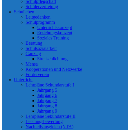
Schulpflegschaft
Schülervertretung
Schulleben
Leitgedanken
Schulprogramm
Unterrichtskonzept
Erziehungskonzept
Soziales Training
Beratung
Schulsozialarbeit
Ganztag
Streitschlichtung
Mensa
Kooperationen und Netzwerke
Förderverein
Unterricht
Lehrpläne Sekundarstufe I
Jahrgang 5
Jahrgang 6
Jahrgang 7
Jahrgang 8
Jahrgang 9
Lehrpläne Sekundarstufe II
Leistungsbewertung
Nachteilsausgleich (NTA)