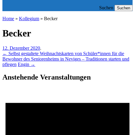
Suchen
Suchen
Home
»
Kollegium
»
Becker
Becker
12. Dezember 2020
.
←
Selbst gestaltete Weihnachtskarten von Schüler*innen für die
Bewohner des Seniorenheims in Neviges – Traditionen starten und
pflegen
Engin
→
Anstehende Veranstaltungen