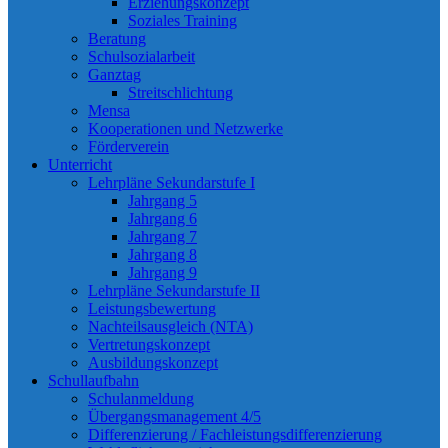
Erziehungskonzept
Soziales Training
Beratung
Schulsozialarbeit
Ganztag
Streitschlichtung
Mensa
Kooperationen und Netzwerke
Förderverein
Unterricht
Lehrpläne Sekundarstufe I
Jahrgang 5
Jahrgang 6
Jahrgang 7
Jahrgang 8
Jahrgang 9
Lehrpläne Sekundarstufe II
Leistungsbewertung
Nachteilsausgleich (NTA)
Vertretungskonzept
Ausbildungskonzept
Schullaufbahn
Schulanmeldung
Übergangsmanagement 4/5
Differenzierung / Fachleistungsdifferenzierung