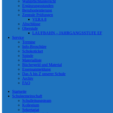
Wahlpflichtunterricht
Ergänzungsstunden
Berufsorientierung
Zentrale Prüfungen
VERA 8
Abschlüsse
Oberstufe
LAUFBAHN – JAHRGANGSSTUFE EF
Service
Termine
Info-Broschüre
Schokoticket
Spinde
Materialliste
Büchergeld und Material
Essensanmeldung
Das A bis Z unserer Schule
Archiv
FAQ
Startseite
Schulgemeinschaft
Schulleitungsteam
Kollegium
Sekretariat