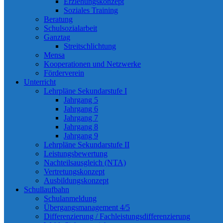
Erziehungskonzept
Soziales Training
Beratung
Schulsozialarbeit
Ganztag
Streitschlichtung
Mensa
Kooperationen und Netzwerke
Förderverein
Unterricht
Lehrpläne Sekundarstufe I
Jahrgang 5
Jahrgang 6
Jahrgang 7
Jahrgang 8
Jahrgang 9
Lehrpläne Sekundarstufe II
Leistungsbewertung
Nachteilsausgleich (NTA)
Vertretungskonzept
Ausbildungskonzept
Schullaufbahn
Schulanmeldung
Übergangsmanagement 4/5
Differenzierung / Fachleistungsdifferenzierung