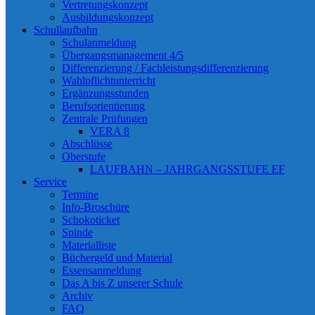
Vertretungskonzept
Ausbildungskonzept
Schullaufbahn
Schulanmeldung
Übergangsmanagement 4/5
Differenzierung / Fachleistungsdifferenzierung
Wahlpflichtunterricht
Ergänzungsstunden
Berufsorientierung
Zentrale Prüfungen
VERA 8
Abschlüsse
Oberstufe
LAUFBAHN – JAHRGANGSSTUFE EF
Service
Termine
Info-Broschüre
Schokoticket
Spinde
Materialliste
Büchergeld und Material
Essensanmeldung
Das A bis Z unserer Schule
Archiv
FAQ