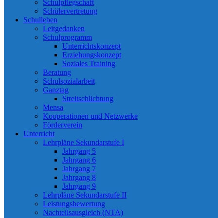
Schulpflegschaft
Schülervertretung
Schulleben
Leitgedanken
Schulprogramm
Unterrichtskonzept
Erziehungskonzept
Soziales Training
Beratung
Schulsozialarbeit
Ganztag
Streitschlichtung
Mensa
Kooperationen und Netzwerke
Förderverein
Unterricht
Lehrpläne Sekundarstufe I
Jahrgang 5
Jahrgang 6
Jahrgang 7
Jahrgang 8
Jahrgang 9
Lehrpläne Sekundarstufe II
Leistungsbewertung
Nachteilsausgleich (NTA)