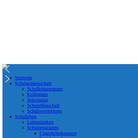
Startseite
Schulgemeinschaft
Schulleitungsteam
Kollegium
Sekretariat
Schulpflegschaft
Schülervertretung
Schulleben
Leitgedanken
Schulprogramm
Unterrichtskonzept