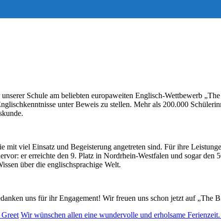
r unserer Schule am beliebten europaweiten Englisch-Wettbewerb „The
nglischkenntnisse unter Beweis zu stellen. Mehr als 200.000 Schülerinn
skunde.
die mit viel Einsatz und Begeisterung angetreten sind. Für ihre Leistu
or: er erreichte den 9. Platz in Nordrhein-Westfalen und sogar den 50
issen über die englischsprachige Welt.
edanken uns für ihr Engagement! Wir freuen uns schon jetzt auf „The B
 Greet
Wir wünschen allen eine wundervolle und erholsame Ferienzeit