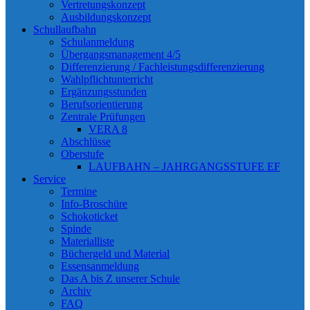
Vertretungskonzept
Ausbildungskonzept
Schullaufbahn
Schulanmeldung
Übergangsmanagement 4/5
Differenzierung / Fachleistungsdifferenzierung
Wahlpflichtunterricht
Ergänzungsstunden
Berufsorientierung
Zentrale Prüfungen
VERA 8
Abschlüsse
Oberstufe
LAUFBAHN – JAHRGANGSSTUFE EF
Service
Termine
Info-Broschüre
Schokoticket
Spinde
Materialliste
Büchergeld und Material
Essensanmeldung
Das A bis Z unserer Schule
Archiv
FAQ