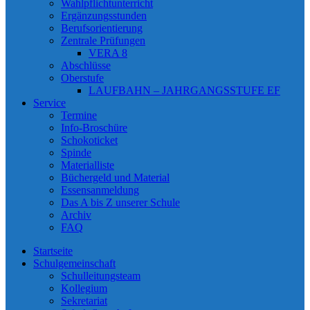
Wahlpflichtunterricht
Ergänzungsstunden
Berufsorientierung
Zentrale Prüfungen
VERA 8
Abschlüsse
Oberstufe
LAUFBAHN – JAHRGANGSSTUFE EF
Service
Termine
Info-Broschüre
Schokoticket
Spinde
Materialliste
Büchergeld und Material
Essensanmeldung
Das A bis Z unserer Schule
Archiv
FAQ
Startseite
Schulgemeinschaft
Schulleitungsteam
Kollegium
Sekretariat