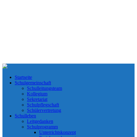
Startseite
Schulgemeinschaft
Schulleitungsteam
Kollegium
Sekretariat
Schulpflegschaft
Schülervertretung
Schulleben
Leitgedanken
Schulprogramm
Unterrichtskonzept