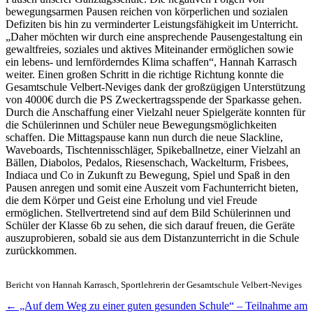
bewegungsarmen Pausen reichen von körperlichen und sozialen
Defiziten bis hin zu verminderter Leistungsfähigkeit im Unterricht.
„Daher möchten wir durch eine ansprechende Pausengestaltung ein
gewaltfreies, soziales und aktives Miteinander ermöglichen sowie
ein lebens- und lernförderndes Klima schaffen“, Hannah Karrasch
weiter. Einen großen Schritt in die richtige Richtung konnte die
Gesamtschule Velbert-Neviges dank der großzügigen Unterstützung
von 4000€ durch die PS Zweckertragsspende der Sparkasse gehen.
Durch die Anschaffung einer Vielzahl neuer Spielgeräte konnten für
die Schülerinnen und Schüler neue Bewegungsmöglichkeiten
schaffen. Die Mittagspause kann nun durch die neue Slackline,
Waveboards, Tischtennisschläger, Spikeballnetze, einer Vielzahl an
Bällen, Diabolos, Pedalos, Riesenschach, Wackelturm, Frisbees,
Indiaca und Co in Zukunft zu Bewegung, Spiel und Spaß in den
Pausen anregen und somit eine Auszeit vom Fachunterricht bieten,
die dem Körper und Geist eine Erholung und viel Freude
ermöglichen. Stellvertretend sind auf dem Bild Schülerinnen und
Schüler der Klasse 6b zu sehen, die sich darauf freuen, die Geräte
auszuprobieren, sobald sie aus dem Distanzunterricht in die Schule
zurückkommen.
Bericht von Hannah Karrasch, Sportlehrerin der Gesamtschule Velbert-Neviges
←
„Auf dem Weg zu einer guten gesunden Schule“ – Teilnahme am