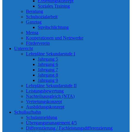
Erziehungskonzept
Soziales Training
Beratung
Schulsozialarbeit
Ganztag
Streitschlichtung
Mensa
Kooperationen und Netzwerke
Förderverein
Unterricht
Lehrpläne Sekundarstufe I
Jahrgang 5
Jahrgang 6
Jahrgang 7
Jahrgang 8
Jahrgang 9
Lehrpläne Sekundarstufe II
Leistungsbewertung
Nachteilsausgleich (NTA)
Vertretungskonzept
Ausbildungskonzept
Schullaufbahn
Schulanmeldung
Übergangsmanagement 4/5
Differenzierung / Fachleistungsdifferenzierung