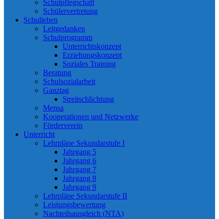
Schulpflegschaft
Schülervertretung
Schulleben
Leitgedanken
Schulprogramm
Unterrichtskonzept
Erziehungskonzept
Soziales Training
Beratung
Schulsozialarbeit
Ganztag
Streitschlichtung
Mensa
Kooperationen und Netzwerke
Förderverein
Unterricht
Lehrpläne Sekundarstufe I
Jahrgang 5
Jahrgang 6
Jahrgang 7
Jahrgang 8
Jahrgang 9
Lehrpläne Sekundarstufe II
Leistungsbewertung
Nachteilsausgleich (NTA)